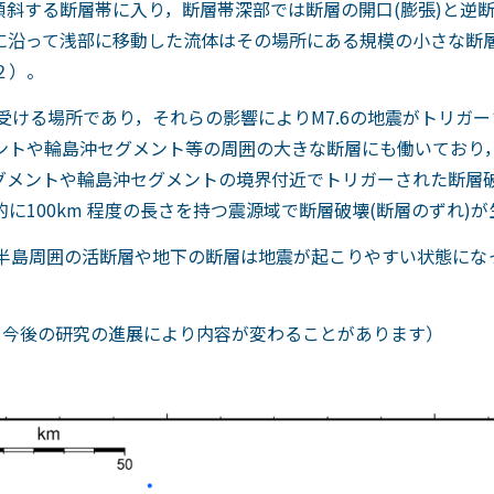
傾斜する断層帯に入り，断層帯深部では断層の開口
(
膨張
)
と逆
に沿って浅部に移動した流体はその場所にある規模の小さな断
２）。
受ける場所であり，それらの影響により
M7.6
の地震がトリガー
ントや輪島沖セグメント等の周囲の大きな断層にも働いており
グメントや輪島沖セグメントの境界付近でトリガーされた断層
的に
100km
程度の長さを持つ震源域で断層破壊
(
断層のずれ
)
が
半島周囲の活断層や地下の断層は地震が起こりやすい状態にな
，今後の研究の進展により内容が変わることがあります）