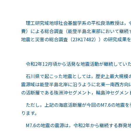
理工研究域地球社会基盤学系の平松良浩教授は，令
費）による総合調査（能登半島北東部において継続する
地震と災害の総合調査（
23K17482
））の研究成果
令和2年
12
月頃から活発な地震活動が継続してい
石川県で起こった地震としては，歴史上最大規模の
震源域は能登半島北岸に沿うように北東一南西方向
の活断層である珠洲沖セグメント，輪島沖セグメン
ただし，上記の海底活断層が今回の
M7.6
の地震を
ります。
M7.6の地震の震源は，令和2年から継続する群