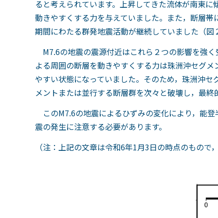
ると考えられています。上昇してきた流体が南東に
動きやすくする力を与えていました。また，断層帯
期間にわたる群発地震活動が継続していました（図
M7.6の地震の震源付近はこれら２つの影響を強く
よる周囲の断層を動きやすくする力は珠洲沖セグメ
やすい状態になっていました。そのため，珠洲沖セ
メントまたは並行する断層群を次々と破壊し，最終
この
M7.6
の地震によるひずみの変化により，能登
震の発生に注意する必要があります。
（注：上記の文章は令和6年
1
月
3
日の時点のもので