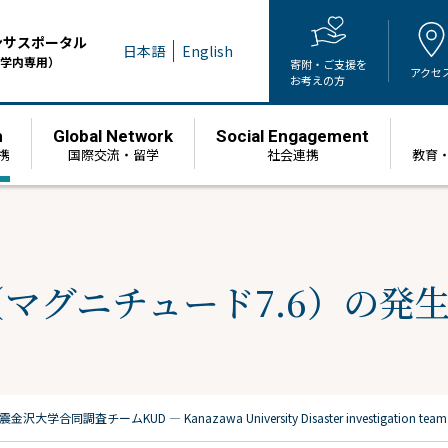
ンサスポータル
日本語
English
学内専用）
寄附・ご支援を
アクセ
お考えの方
h
Global Network
Social Engagement
携
国際交流・留学
社会連携
教育
マグニチュード7.6）の発
震金沢大学合同調査チーム
KUD ― Kanazawa University Disaster investigation tea