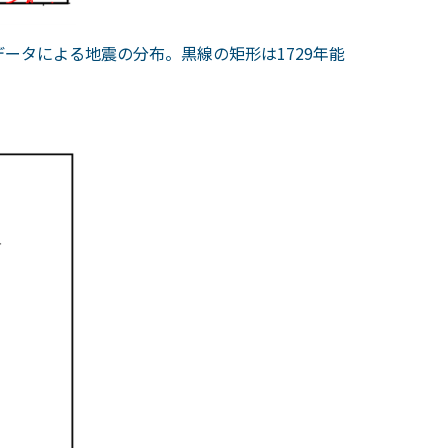
データによる地震の分布。黒線の矩形は
1729
年能