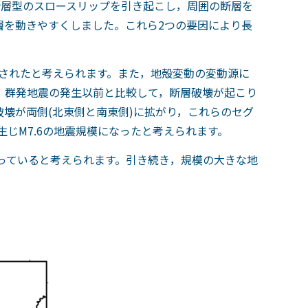
断層型のスロースリップを引き起こし，周囲の断層を
層を動きやすくしました。これら
2
つの要因により長
されたと考えられます。また，地殻変動の変動源に
，群発地震の発生以前と比較して，断層破壊が起こり
破壊が両側
(
北東側と南東側
)
に拡がり，これらのセグ
生じ
M7.6
の地震規模になったと考えられます。
っていると考えられます。引き続き，規模の大きな地