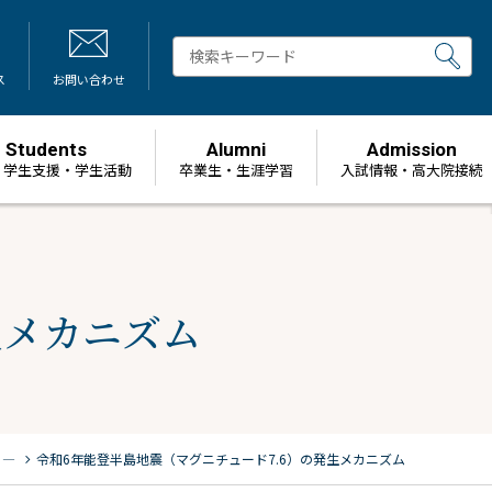
ス
お問い合わせ
Students
Alumni
Admission
・学生支援・学生活動
卒業生・生涯学習
⼊試情報・高大院接続
生メカニズム
chevron_right
m ―
令和6年能登半島地震（マグニチュード7.6）の発生メカニズム