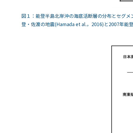
図１：能登半島北岸沖の海底活断層の分布とセグメ
登・佐渡の地震
(Hamada et al.
，
2016)
と
2007
年能