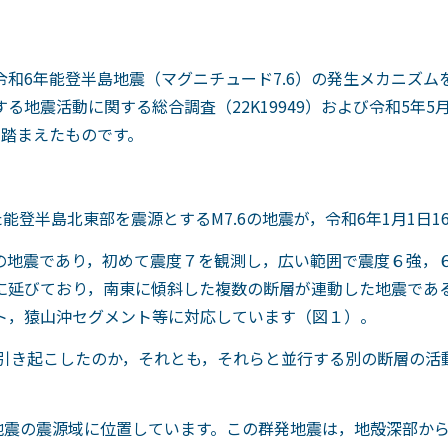
和6年能登半島地震（マグニチュード7.6）の発生メカニズム
地震活動に関する総合調査（22K19949）および令和5年
5
を踏まえたものです。
た能登半島北東部を震源とする
M7.6
の地震が，令和6年
1
月
1
日1
地震であり，初めて震度７を観測し，広い範囲で震度６強，
に延びており，南東に傾斜した複数の断層が連動した地震であ
ト，猿山沖セグメント等に対応しています（図１）。
引き起こしたのか，それとも，それらと並行する別の断層の活
発地震の震源域に位置しています。この群発地震は，地殻深部か