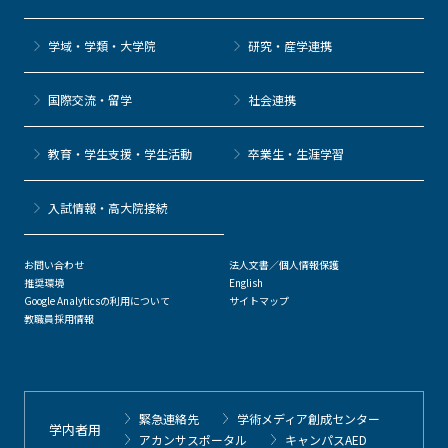
学域・学類・大学院
研究・産学連携
国際交流・留学
社会連携
教育・学生支援・学生活動
卒業生・生涯学習
⼊試情報・高大院接続
お問い合わせ
法人文書／個人情報保護
推奨環境
English
Google Analyticsの利用について
サイトマップ
教職員採用情報
緊急連絡先
学術メディア創成センター
学内者用
アカンサスポータル
キャンパスAED