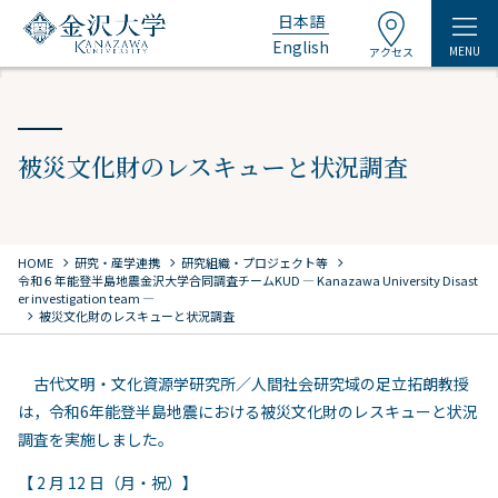
日本語
English
MENU
アクセス
被災文化財のレスキューと状況調査
chevron_right
chevron_right
chevron_right
HOME
研究・産学連携
研究組織・プロジェクト等
令和６年能登半島地震金沢大学合同調査チーム
KUD ― Kanazawa University Disast
er investigation team ―
chevron_right
被災文化財のレスキューと状況調査
古代文明・文化資源学研究所／人間社会研究域の足立拓朗教授
は，令和
6
年能登半島地震における被災文化財のレスキューと状況
調査を実施しました。
【
2
月
12
日（月・祝）】