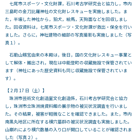
七尾市スポーツ・文化財課，石川考古学研究会と協力し，市内
三島町の金刀比羅神社の文化財レスキューを実施しました。ま
た，半壊した神社から，狛犬，絵馬，天狗面などを回収しまし
た。回収資料は，七尾市スポーツ・文化財課が救出・保全を行い
ました。さらに，神社建物の細部の写真撮影も実施しました（写
真１）。
石動山剱宮由来の本殿は，後日，国の文化財レスキュー事業と
して解体・搬出され，現在は中能登町の収蔵施設で保管されてい
ます（神社にあった歴史資料も同じ収蔵施設で保管されていま
す）。
【
2
月
17
日（土）】
珠洲市芸術文化創造室文化創造係，石川考古学研究会と協力
し，珠洲市立珠洲焼資料館の展示物の被災状況調査を行いまし
た。その結果，被害が軽微なことを確認できました。また，市内
南黒丸地区に所在する横穴墓群の被災状況調査も実施しました。
山崩れにより横穴数基の入り口が開口していることが確認されま
した（写真２）。