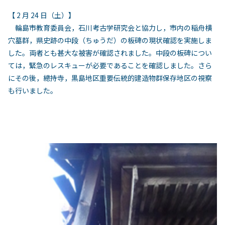
【
2
月
24
日（土）】
輪島市教育委員会，石川考古学研究会と協力し，市内の稲舟横
穴墓群，県史跡の中段（ちゅうだ）の板碑の現状確認を実施しま
した。両者とも甚大な被害が確認されました。中段の板碑につい
ては，緊急のレスキューが必要であることを確認しました。さら
にその後，總持寺，黒島地区重要伝統的建造物群保存地区の視察
も行いました。