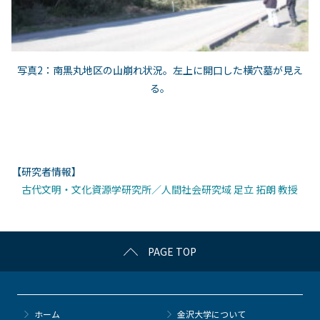
写真
2
：南黒丸地区の山崩れ状況。左上に開口した横穴墓が見え
る。
【研究者情報】
古代文明・文化資源学研究所／人間社会研究域 足立 拓朗 教授
PAGE TOP
ホーム
金沢大学について