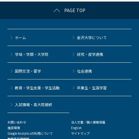
c
itt
c
e
e
PAGE TOP
e
er
k
n
b
et
a
o
ホーム
金沢大学について
o
k
学域・学類・大学院
研究・産学連携
国際交流・留学
社会連携
教育・学生支援・学生活動
卒業生・生涯学習
⼊試情報・高大院接続
お問い合わせ
法人文書／個人情報保護
推奨環境
English
Google Analyticsの利用について
サイトマップ
教職員採用情報