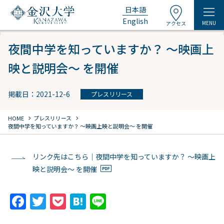
日本語
English
MENU
アクセス
夜間中学を知っていますか？ ～映画上
映と説明会～ を開催
掲載日：2021-12-6
プレスリリース
chevron_right
chevron_right
HOME
プレスリリース
夜間中学を知っていますか？ ～映画上映と説明会～ を開催
リンク先はこちら｜夜間中学を知っていますか？ ～映画上
映と説明会～ を開催
F
T
P
H
Li
a
w
o
at
n