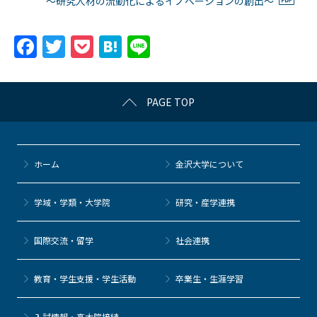
～研究人材の流動化によるイノベーションの創出～
F
T
P
H
Li
a
w
o
at
n
c
itt
c
e
e
PAGE TOP
e
er
k
n
b
et
a
o
ホーム
金沢大学について
o
k
学域・学類・大学院
研究・産学連携
国際交流・留学
社会連携
教育・学生支援・学生活動
卒業生・生涯学習
⼊試情報・高大院接続