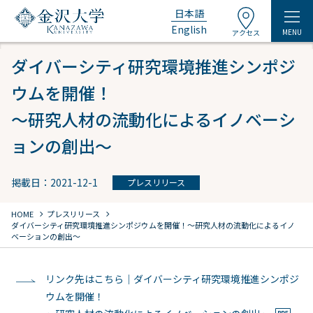
日本語
English
MENU
アクセス
ダイバーシティ研究環境推進シンポジ
ウムを開催！
～研究人材の流動化によるイノベーシ
ョンの創出～
掲載日：2021-12-1
プレスリリース
chevron_right
chevron_right
HOME
プレスリリース
ダイバーシティ研究環境推進シンポジウムを開催！
～研究人材の流動化によるイノ
ベーションの創出～
リンク先はこちら｜ダイバーシティ研究環境推進シンポジ
ウムを開催！