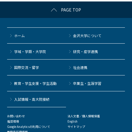
c
itt
c
e
e
PAGE TOP
e
er
k
n
b
et
a
o
ホーム
金沢大学について
o
k
学域・学類・大学院
研究・産学連携
国際交流・留学
社会連携
教育・学生支援・学生活動
卒業生・生涯学習
⼊試情報・高大院接続
お問い合わせ
法人文書／個人情報保護
推奨環境
English
Google Analyticsの利用について
サイトマップ
教職員採用情報