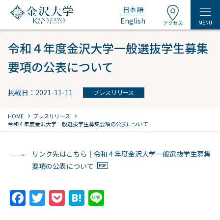
日本語
English
MENU
アクセス
令和４年度金沢大学一般選抜学生募集
要項の公表について
掲載日：2021-11-11
プレスリリース
chevron_right
chevron_right
HOME
プレスリリース
令和４年度金沢大学一般選抜学生募集要項の公表について
リンク先はこちら｜令和４年度金沢大学一般選抜学生募集
要項の公表について
F
T
P
H
Li
a
w
o
at
n