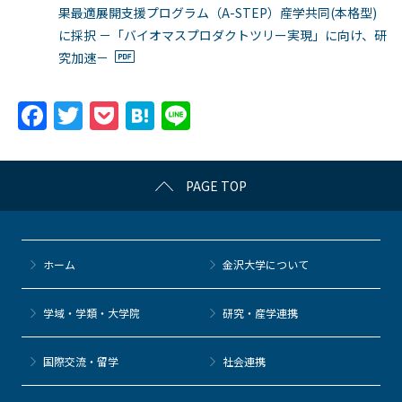
果最適展開支援プログラム（A-STEP）産学共同(本格型)
に採択 －「バイオマスプロダクトツリー実現」に向け、研
究加速－
F
T
P
H
Li
a
w
o
at
n
c
itt
c
e
e
PAGE TOP
e
er
k
n
b
et
a
o
ホーム
金沢大学について
o
k
学域・学類・大学院
研究・産学連携
国際交流・留学
社会連携