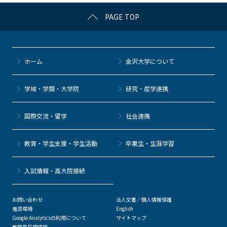
c
itt
c
e
e
PAGE TOP
e
er
k
n
b
et
a
o
ホーム
金沢大学について
o
k
学域・学類・大学院
研究・産学連携
国際交流・留学
社会連携
教育・学生支援・学生活動
卒業生・生涯学習
⼊試情報・高大院接続
お問い合わせ
法人文書／個人情報保護
推奨環境
English
Google Analyticsの利用について
サイトマップ
教職員採用情報