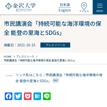
日本語
English
MENU
アクセス
市民講演会「持続可能な海洋環境の保
全 能登の里海とSDGs」
掲載日：2021-10-15
プレスリリース
chevron_right
chevron_right
HOME
プレスリリース
市民講演会「持続可能な海洋環境の保全 能登の里海とSDGs」
リンク先はこちら｜市民講演会「持続可能な海洋環境の保
全 能登の里海とSDGs」
F
T
P
H
Li
a
w
o
at
n