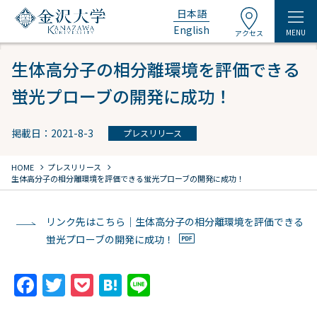
日本語
English
MENU
アクセス
生体高分子の相分離環境を評価できる
蛍光プローブの開発に成功！
掲載日：2021-8-3
プレスリリース
chevron_right
chevron_right
HOME
プレスリリース
生体高分子の相分離環境を評価できる蛍光プローブの開発に成功！
リンク先はこちら｜生体高分子の相分離環境を評価できる
蛍光プローブの開発に成功！
F
T
P
H
Li
a
w
o
at
n