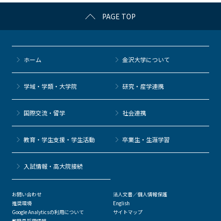
c
itt
c
e
e
PAGE TOP
e
er
k
n
b
et
a
o
ホーム
金沢大学について
o
k
学域・学類・大学院
研究・産学連携
国際交流・留学
社会連携
教育・学生支援・学生活動
卒業生・生涯学習
⼊試情報・高大院接続
お問い合わせ
法人文書／個人情報保護
推奨環境
English
Google Analyticsの利用について
サイトマップ
教職員採用情報