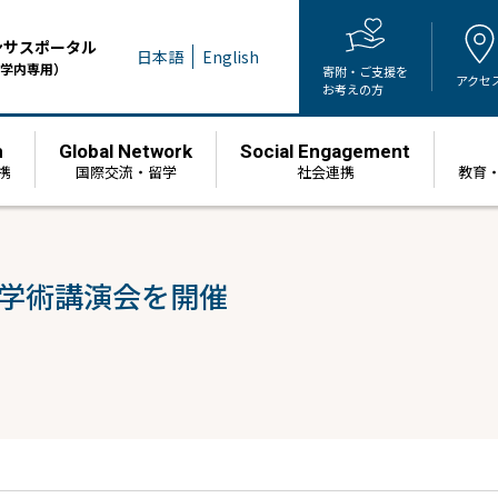
ンサスポータル
日本語
English
学内専用）
寄附・ご支援を
アクセ
お考えの方
h
Global Network
Social Engagement
携
国際交流・留学
社会連携
教育
議学術講演会を開催