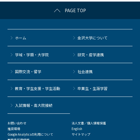
c
itt
c
e
e
PAGE TOP
e
er
k
n
b
et
a
o
ホーム
金沢大学について
o
k
学域・学類・大学院
研究・産学連携
国際交流・留学
社会連携
教育・学生支援・学生活動
卒業生・生涯学習
⼊試情報・高大院接続
お問い合わせ
法人文書／個人情報保護
推奨環境
English
Google Analyticsの利用について
サイトマップ
教職員採用情報