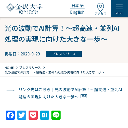
日本語
English
MENU
アクセス
光の波動でAI計算！～超高速・並列AI
処理の実現に向けた大きな一歩～
掲載日：2020-9-29
プレスリリース
chevron_right
chevron_right
HOME
プレスリリース
光の波動でAI計算！～超高速・並列AI処理の実現に向けた大きな一歩～
リンク先はこちら｜光の波動でAI計算！～超高速・並列AI
処理の実現に向けた大きな一歩～
F
T
P
H
Li
a
w
o
at
n