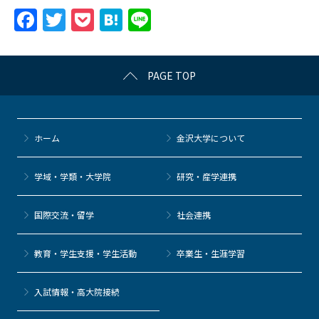
F
T
P
H
Li
a
w
o
at
n
c
itt
c
e
e
PAGE TOP
e
er
k
n
b
et
a
o
ホーム
金沢大学について
o
k
学域・学類・大学院
研究・産学連携
国際交流・留学
社会連携
教育・学生支援・学生活動
卒業生・生涯学習
⼊試情報・高大院接続