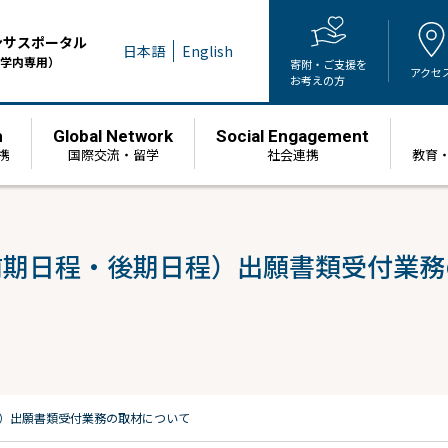
ンサスポータル
日本語
English
学内専用）
寄附・ご支援を
アクセ
お考えの方
h
Global Network
Social Engagement
携
国際交流・留学
社会連携
教育
前期日程・後期日程）出願書類受付業務
程）出願書類受付業務の取材について