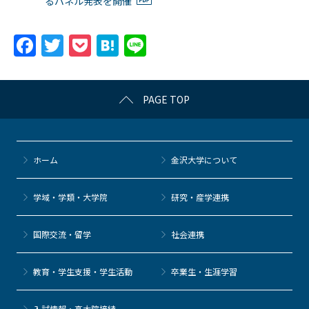
るパネル発表を開催
F
T
P
H
Li
a
w
o
at
n
c
itt
c
e
e
PAGE TOP
e
er
k
n
b
et
a
o
ホーム
金沢大学について
o
k
学域・学類・大学院
研究・産学連携
国際交流・留学
社会連携
教育・学生支援・学生活動
卒業生・生涯学習
⼊試情報・高大院接続