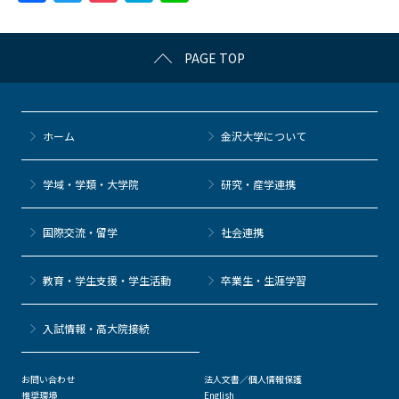
a
w
o
at
n
c
itt
c
e
e
PAGE TOP
e
er
k
n
b
et
a
o
ホーム
金沢大学について
o
k
学域・学類・大学院
研究・産学連携
国際交流・留学
社会連携
教育・学生支援・学生活動
卒業生・生涯学習
⼊試情報・高大院接続
お問い合わせ
法人文書／個人情報保護
推奨環境
English