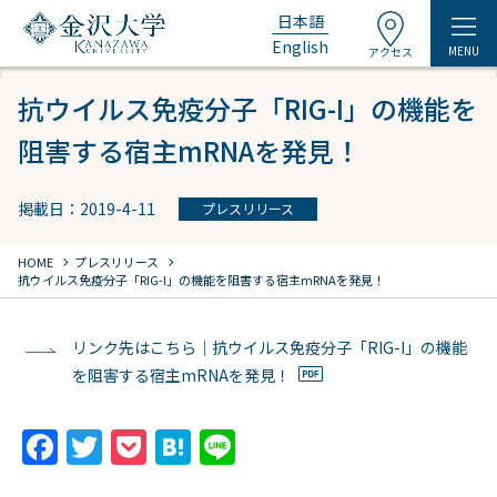
日本語
English
MENU
アクセス
抗ウイルス免疫分子「RIG-I」の機能を
阻害する宿主mRNAを発見！
掲載日：2019-4-11
プレスリリース
chevron_right
chevron_right
HOME
プレスリリース
抗ウイルス免疫分子「RIG-I」の機能を阻害する宿主mRNAを発見！
リンク先はこちら｜抗ウイルス免疫分子「RIG-I」の機能
を阻害する宿主mRNAを発見！
F
T
P
H
Li
a
w
o
at
n