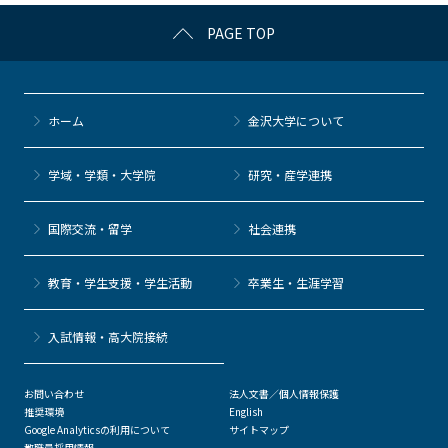
c
itt
c
e
e
PAGE TOP
e
er
k
n
b
et
a
o
ホーム
金沢大学について
o
k
学域・学類・大学院
研究・産学連携
国際交流・留学
社会連携
教育・学生支援・学生活動
卒業生・生涯学習
⼊試情報・高大院接続
お問い合わせ
法人文書／個人情報保護
推奨環境
English
Google Analyticsの利用について
サイトマップ
教職員採用情報