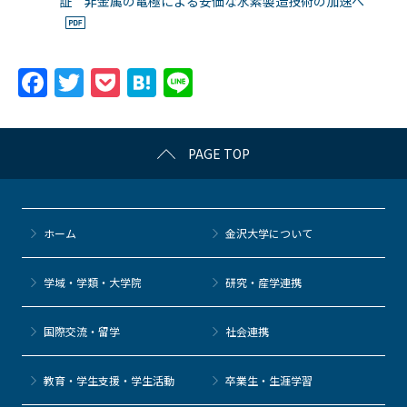
証 非金属の電極による安価な水素製造技術の加速へ
F
T
P
H
Li
a
w
o
at
n
c
itt
c
e
e
PAGE TOP
e
er
k
n
b
et
a
o
ホーム
金沢大学について
o
k
学域・学類・大学院
研究・産学連携
国際交流・留学
社会連携
教育・学生支援・学生活動
卒業生・生涯学習