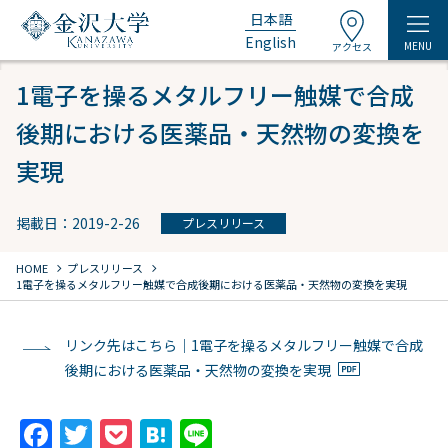
日本語
English
MENU
アクセス
1電子を操るメタルフリー触媒で合成
後期における医薬品・天然物の変換を
実現
掲載日：2019-2-26
プレスリリース
chevron_right
chevron_right
HOME
プレスリリース
1電子を操るメタルフリー触媒で合成後期における医薬品・天然物の変換を実現
リンク先はこちら｜1電子を操るメタルフリー触媒で合成
後期における医薬品・天然物の変換を実現
F
T
P
H
Li