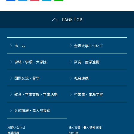
a
w
o
at
n
c
itt
c
e
e
PAGE TOP
e
er
k
n
b
et
a
o
ホーム
金沢大学について
o
k
学域・学類・大学院
研究・産学連携
国際交流・留学
社会連携
教育・学生支援・学生活動
卒業生・生涯学習
⼊試情報・高大院接続
お問い合わせ
法人文書／個人情報保護
推奨環境
English