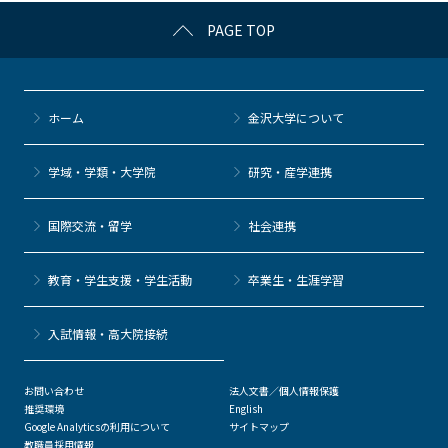
c
itt
c
e
e
PAGE TOP
e
er
k
n
b
et
a
o
ホーム
金沢大学について
o
k
学域・学類・大学院
研究・産学連携
国際交流・留学
社会連携
教育・学生支援・学生活動
卒業生・生涯学習
⼊試情報・高大院接続
お問い合わせ
法人文書／個人情報保護
推奨環境
English
Google Analyticsの利用について
サイトマップ
教職員採用情報