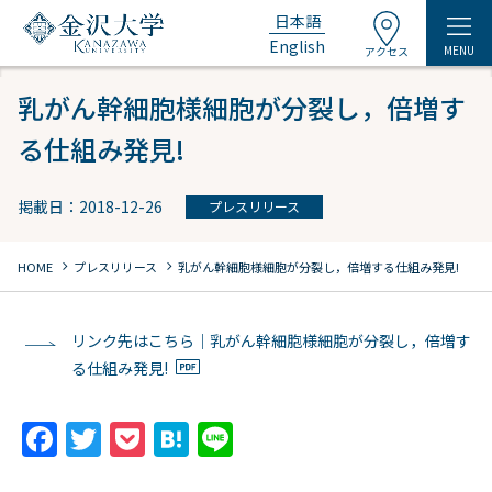
日本語
English
MENU
アクセス
乳がん幹細胞様細胞が分裂し，倍増す
る仕組み発見!
掲載日：2018-12-26
プレスリリース
chevron_right
chevron_right
HOME
プレスリリース
乳がん幹細胞様細胞が分裂し，倍増する仕組み発見!
リンク先はこちら｜乳がん幹細胞様細胞が分裂し，倍増す
る仕組み発見!
F
T
P
H
Li
a
w
o
at
n