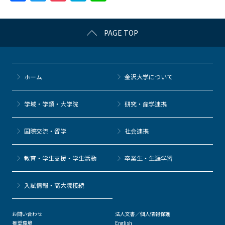
a
w
o
at
n
c
itt
c
e
e
PAGE TOP
e
er
k
n
b
et
a
o
ホーム
金沢大学について
o
k
学域・学類・大学院
研究・産学連携
国際交流・留学
社会連携
教育・学生支援・学生活動
卒業生・生涯学習
⼊試情報・高大院接続
お問い合わせ
法人文書／個人情報保護
推奨環境
English