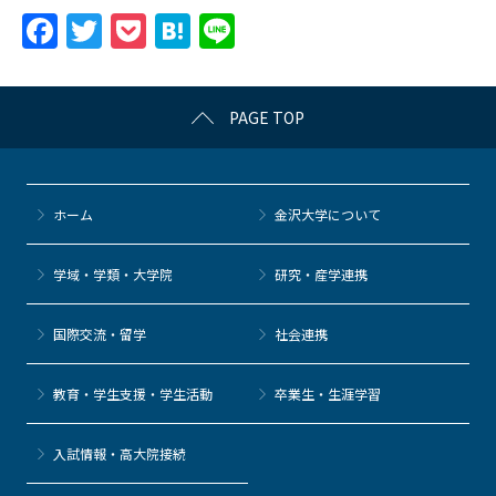
F
T
P
H
Li
a
w
o
at
n
c
itt
c
e
e
PAGE TOP
e
er
k
n
b
et
a
o
ホーム
金沢大学について
o
k
学域・学類・大学院
研究・産学連携
国際交流・留学
社会連携
教育・学生支援・学生活動
卒業生・生涯学習
⼊試情報・高大院接続