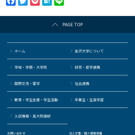
F
T
P
H
Li
a
w
o
at
n
c
itt
c
e
e
PAGE TOP
e
er
k
n
b
et
a
o
ホーム
金沢大学について
o
k
学域・学類・大学院
研究・産学連携
国際交流・留学
社会連携
教育・学生支援・学生活動
卒業生・生涯学習
⼊試情報・高大院接続
お問い合わせ
法人文書／個人情報保護