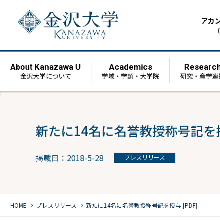
アカ
（
Kanazawa U
Academics
Researc
About
金沢大学について
学域・学類・大学院
研究・産学連
新たに14名に名誉教授称号記を授与
掲載日：2018-5-28
プレスリリース
chevron_right
chevron_right
HOME
プレスリリース
新たに14名に名誉教授称号記を授与 [PDF]