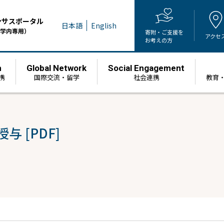
ンサスポータル
日本語
English
学内専用）
寄附・ご支援を
アクセ
お考えの方
h
Global Network
Social Engagement
携
国際交流・留学
社会連携
教育
 [PDF]