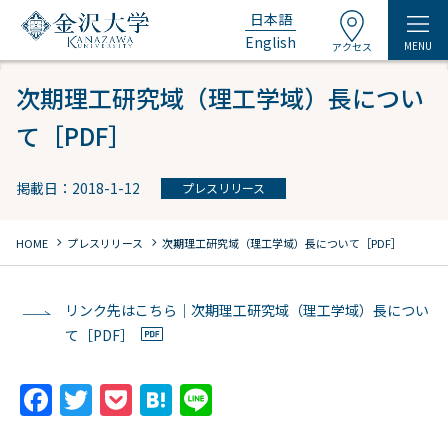
日本語
English
MENU
アクセス
次期理工研究域（理工学域）長につい
て［PDF］
掲載日：2018-1-12
プレスリリース
chevron_right
chevron_right
HOME
プレスリリース
次期理工研究域（理工学域）長について［PDF］
リンク先はこちら｜次期理工研究域（理工学域）長につい
て［PDF］
F
T
P
H
Li
a
w
o
at
n