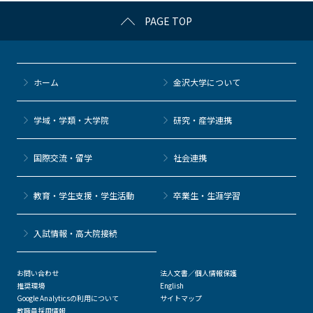
c
itt
c
e
e
PAGE TOP
e
er
k
n
b
et
a
o
ホーム
金沢大学について
o
k
学域・学類・大学院
研究・産学連携
国際交流・留学
社会連携
教育・学生支援・学生活動
卒業生・生涯学習
⼊試情報・高大院接続
お問い合わせ
法人文書／個人情報保護
推奨環境
English
Google Analyticsの利用について
サイトマップ
教職員採用情報