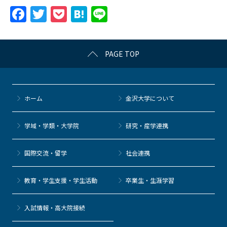
F
T
P
H
Li
a
w
o
at
n
c
itt
c
e
e
PAGE TOP
e
er
k
n
b
et
a
o
ホーム
金沢大学について
o
k
学域・学類・大学院
研究・産学連携
国際交流・留学
社会連携
教育・学生支援・学生活動
卒業生・生涯学習
⼊試情報・高大院接続