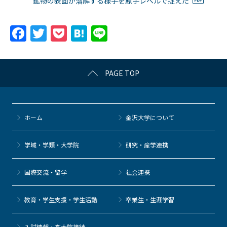
鉱物の表面が溶解する様子を原子レベルで捉えた
F
T
P
H
Li
a
w
o
at
n
c
itt
c
e
e
PAGE TOP
e
er
k
n
b
et
a
o
ホーム
金沢大学について
o
k
学域・学類・大学院
研究・産学連携
国際交流・留学
社会連携
教育・学生支援・学生活動
卒業生・生涯学習
⼊試情報・高大院接続