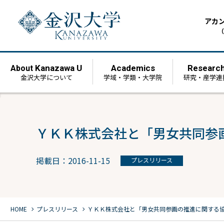
アカ
（
Kanazawa U
Academics
Researc
About
金沢大学について
学域・学類・大学院
研究・産学連
ＹＫＫ株式会社と「男女共同参画
掲載日：2016-11-15
プレスリリース
chevron_right
chevron_right
HOME
プレスリリース
ＹＫＫ株式会社と「男女共同参画の推進に関する協定