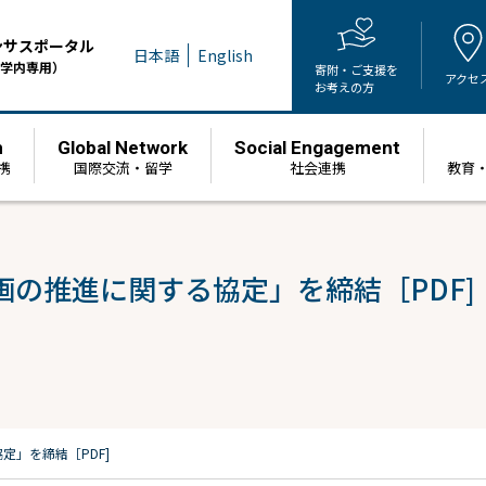
ンサスポータル
日本語
English
学内専用）
寄附・ご支援を
アクセ
お考えの方
h
Global Network
Social Engagement
携
国際交流・留学
社会連携
教育
の推進に関する協定」を締結［PDF]
」を締結［PDF]