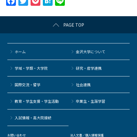
F
T
P
H
Li
a
w
o
at
n
c
itt
c
e
e
PAGE TOP
e
er
k
n
b
et
a
o
ホーム
金沢大学について
o
k
学域・学類・大学院
研究・産学連携
国際交流・留学
社会連携
教育・学生支援・学生活動
卒業生・生涯学習
⼊試情報・高大院接続
お問い合わせ
法人文書／個人情報保護