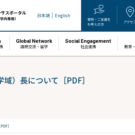
ンサスポータル
日本語
English
学内専用）
寄附・ご支援を
アクセ
お考えの方
h
Global Network
Social Engagement
携
国際交流・留学
社会連携
教育
域）長について［PDF］
PDF］