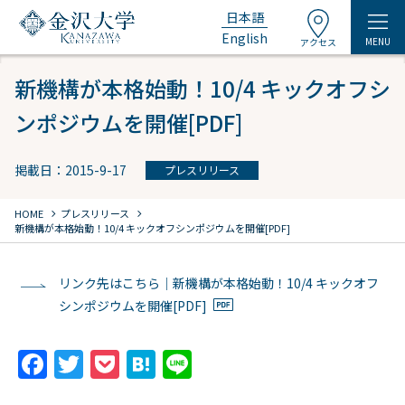
日本語
English
MENU
アクセス
新機構が本格始動！10/4 キックオフシ
ンポジウムを開催[PDF]
掲載日：2015-9-17
プレスリリース
chevron_right
chevron_right
HOME
プレスリリース
新機構が本格始動！10/4 キックオフシンポジウムを開催[PDF]
リンク先はこちら｜新機構が本格始動！10/4 キックオフ
シンポジウムを開催[PDF]
F
T
P
H
Li
a
w
o
at
n