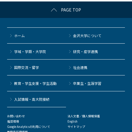
c
itt
c
e
e
PAGE TOP
e
er
k
n
b
et
a
o
ホーム
金沢大学について
o
k
学域・学類・大学院
研究・産学連携
国際交流・留学
社会連携
教育・学生支援・学生活動
卒業生・生涯学習
⼊試情報・高大院接続
お問い合わせ
法人文書／個人情報保護
推奨環境
English
Google Analyticsの利用について
サイトマップ
教職員採用情報