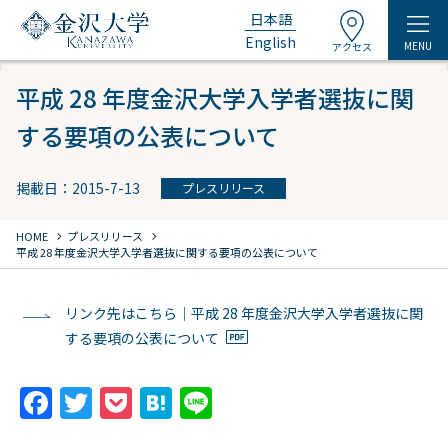
日本語
English
MENU
アクセス
平成 28 年度金沢大学入学者選抜に関
する要項の公表について
掲載日：2015-7-13
プレスリリース
chevron_right
chevron_right
HOME
プレスリリース
平成 28 年度金沢大学入学者選抜に関する要項の公表について
リンク先はこちら｜平成 28 年度金沢大学入学者選抜に関
する要項の公表について
F
T
P
H
Li
a
w
o
at
n