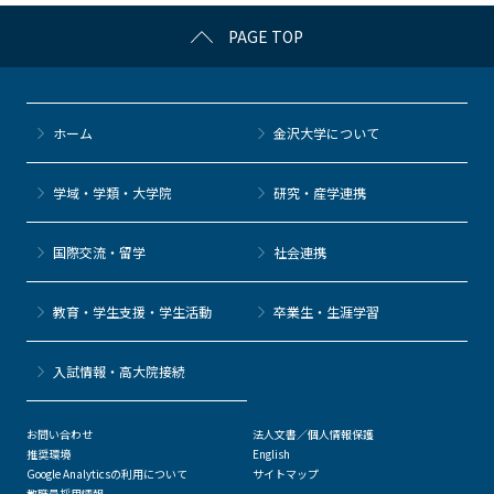
c
itt
c
e
e
PAGE TOP
e
er
k
n
b
et
a
o
ホーム
金沢大学について
o
k
学域・学類・大学院
研究・産学連携
国際交流・留学
社会連携
教育・学生支援・学生活動
卒業生・生涯学習
⼊試情報・高大院接続
お問い合わせ
法人文書／個人情報保護
推奨環境
English
Google Analyticsの利用について
サイトマップ
教職員採用情報