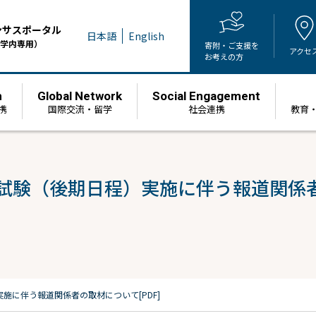
ンサスポータル
日本語
English
学内専用）
寄附・ご支援を
アクセ
お考えの方
h
Global Network
Social Engagement
携
国際交流・留学
社会連携
教育
試験（後期日程）実施に伴う報道関係者の
施に伴う報道関係者の取材について[PDF]