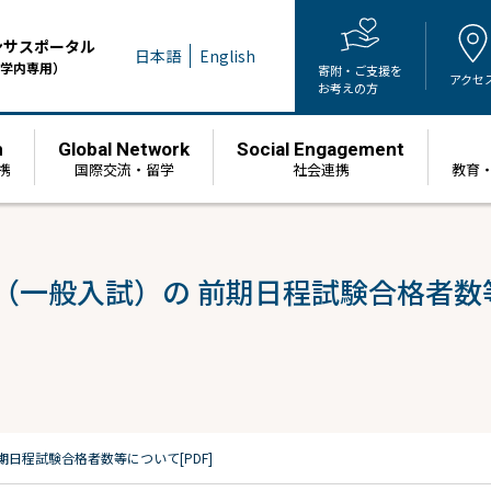
ンサスポータル
日本語
English
学内専用）
寄附・ご支援を
アクセ
お考えの方
h
Global Network
Social Engagement
携
国際交流・留学
社会連携
教育
（一般入試）の 前期日程試験合格者数等
日程試験合格者数等について[PDF]