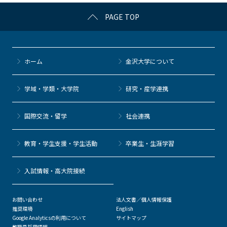
c
itt
c
e
e
PAGE TOP
e
er
k
n
b
et
a
o
ホーム
金沢大学について
o
k
学域・学類・大学院
研究・産学連携
国際交流・留学
社会連携
教育・学生支援・学生活動
卒業生・生涯学習
⼊試情報・高大院接続
お問い合わせ
法人文書／個人情報保護
推奨環境
English
Google Analyticsの利用について
サイトマップ
教職員採用情報