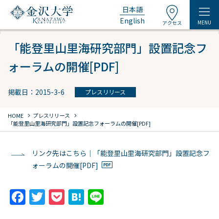
日本語
English
MENU
アクセス
「能登里山里海研究部門」設置記念フ
ォーラムの開催[PDF]
掲載日：2015-3-6
プレスリリース
chevron_right
chevron_right
HOME
プレスリリース
「能登里山里海研究部門」設置記念フォーラムの開催[PDF]
リンク先はこちら｜「能登里山里海研究部門」設置記念フ
ォーラムの開催[PDF]
F
T
P
H
Li
a
w
o
at
n