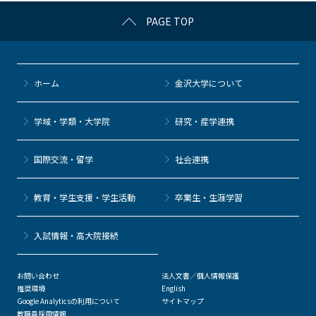
c
itt
c
e
e
PAGE TOP
e
er
k
n
b
et
a
o
ホーム
金沢大学について
o
k
学域・学類・大学院
研究・産学連携
国際交流・留学
社会連携
教育・学生支援・学生活動
卒業生・生涯学習
⼊試情報・高大院接続
お問い合わせ
法人文書／個人情報保護
推奨環境
English
Google Analyticsの利用について
サイトマップ
教職員採用情報