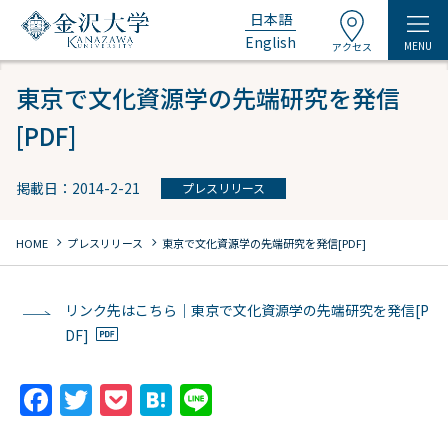
日本語
English
MENU
アクセス
東京で文化資源学の先端研究を発信
[PDF]
掲載日：2014-2-21
プレスリリース
chevron_right
chevron_right
HOME
プレスリリース
東京で文化資源学の先端研究を発信[PDF]
リンク先はこちら｜東京で文化資源学の先端研究を発信[P
DF]
F
T
P
H
Li
a
w
o
at
n