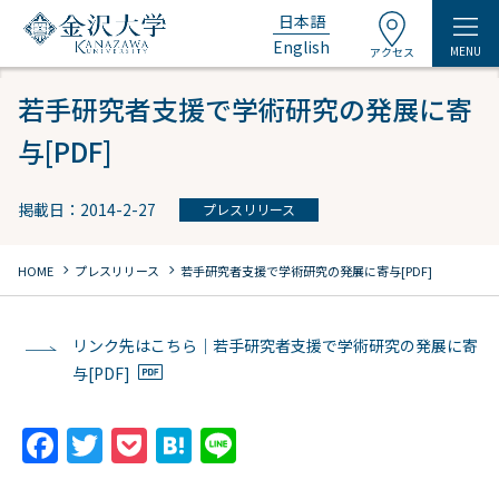
日本語
English
MENU
アクセス
若手研究者支援で学術研究の発展に寄
与[PDF]
掲載日：2014-2-27
プレスリリース
chevron_right
chevron_right
HOME
プレスリリース
若手研究者支援で学術研究の発展に寄与[PDF]
リンク先はこちら｜若手研究者支援で学術研究の発展に寄
与[PDF]
F
T
P
H
Li
a
w
o
at
n