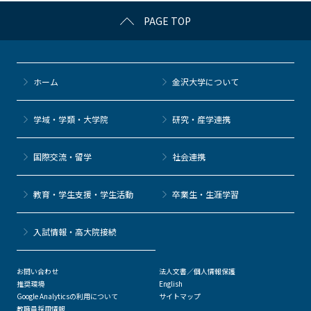
c
itt
c
e
e
PAGE TOP
e
er
k
n
b
et
a
o
ホーム
金沢大学について
o
k
学域・学類・大学院
研究・産学連携
国際交流・留学
社会連携
教育・学生支援・学生活動
卒業生・生涯学習
⼊試情報・高大院接続
お問い合わせ
法人文書／個人情報保護
推奨環境
English
Google Analyticsの利用について
サイトマップ
教職員採用情報