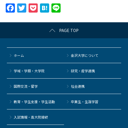
F
T
P
H
Li
a
w
o
at
n
c
itt
c
e
e
PAGE TOP
e
er
k
n
b
et
a
o
ホーム
金沢大学について
o
k
学域・学類・大学院
研究・産学連携
国際交流・留学
社会連携
教育・学生支援・学生活動
卒業生・生涯学習
⼊試情報・高大院接続