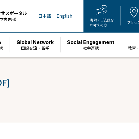
ンサスポータル
日本語
English
学内専用）
寄附・ご支援を
アクセ
お考えの方
h
Global Network
Social Engagement
携
国際交流・留学
社会連携
教育
F]