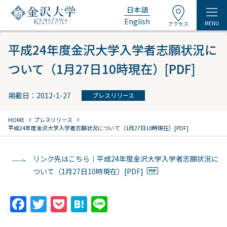
日本語
English
MENU
アクセス
平成24年度金沢大学入学者志願状況に
ついて（1月27日10時現在）[PDF]
掲載日：2012-1-27
プレスリリース
chevron_right
chevron_right
HOME
プレスリリース
平成24年度金沢大学入学者志願状況について（1月27日10時現在）[PDF]
リンク先はこちら｜平成24年度金沢大学入学者志願状況に
ついて（1月27日10時現在）[PDF]
F
T
P
H
Li
a
w
o
at
n