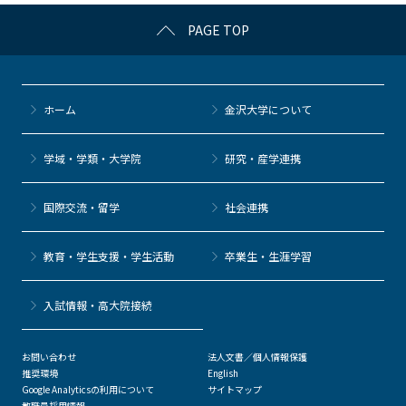
c
itt
c
e
e
PAGE TOP
e
er
k
n
b
et
a
o
ホーム
金沢大学について
o
k
学域・学類・大学院
研究・産学連携
国際交流・留学
社会連携
教育・学生支援・学生活動
卒業生・生涯学習
⼊試情報・高大院接続
お問い合わせ
法人文書／個人情報保護
推奨環境
English
Google Analyticsの利用について
サイトマップ
教職員採用情報