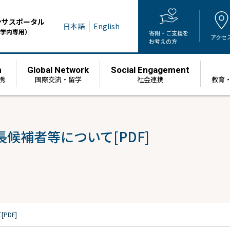
ンサスポータル
日本語
English
学内専用）
寄附・ご支援を
アクセ
お考えの方
h
Global Network
Social Engagement
携
国際交流・留学
社会連携
教育
候補者等について[PDF]
PDF]