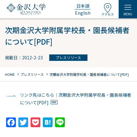
日本語
English
MENU
アクセス
次期金沢大学附属学校長・園長候補者
について[PDF]
掲載日：2012-2-23
プレスリリース
chevron_right
chevron_right
HOME
プレスリリース
次期金沢大学附属学校長・園長候補者について[PDF]
リンク先はこちら｜次期金沢大学附属学校長・園長候補者
について[PDF]
F
T
P
H
Li
a
w
o
at
n