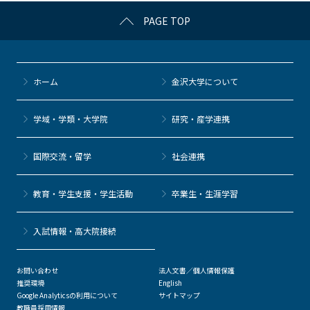
c
itt
c
e
e
PAGE TOP
e
er
k
n
b
et
a
o
ホーム
金沢大学について
o
k
学域・学類・大学院
研究・産学連携
国際交流・留学
社会連携
教育・学生支援・学生活動
卒業生・生涯学習
⼊試情報・高大院接続
お問い合わせ
法人文書／個人情報保護
推奨環境
English
Google Analyticsの利用について
サイトマップ
教職員採用情報