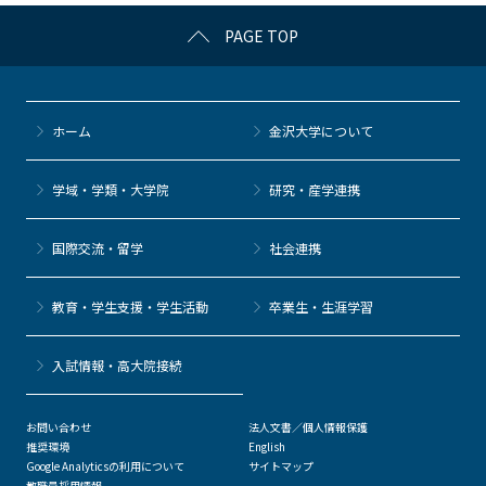
c
itt
c
e
e
PAGE TOP
e
er
k
n
b
et
a
o
ホーム
金沢大学について
o
k
学域・学類・大学院
研究・産学連携
国際交流・留学
社会連携
教育・学生支援・学生活動
卒業生・生涯学習
⼊試情報・高大院接続
お問い合わせ
法人文書／個人情報保護
推奨環境
English
Google Analyticsの利用について
サイトマップ
教職員採用情報