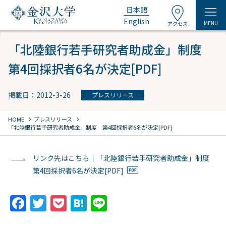
日本語
English
MENU
アクセス
「北陸銀行若手研究者助成金」制度
第4回採択者6名が決定[PDF]
掲載日：2012-3-26
プレスリリース
chevron_right
chevron_right
HOME
プレスリリース
「北陸銀行若手研究者助成金」制度 第4回採択者6名が決定[PDF]
リンク先はこちら｜「北陸銀行若手研究者助成金」制度
第4回採択者6名が決定[PDF]
F
T
P
H
Li
a
w
o
at
n