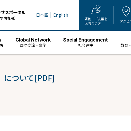
ンサスポータル
日本語
English
学内専用）
寄附・ご支援を
アクセ
お考えの方
h
Global Network
Social Engagement
携
国際交流・留学
社会連携
教育
ついて[PDF]