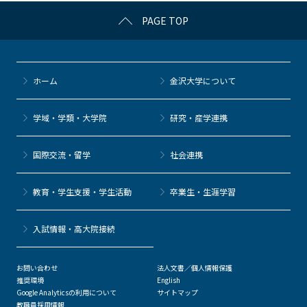
c
itt
c
e
e
PAGE TOP
e
er
k
n
b
et
a
o
ホーム
金沢大学について
o
k
学域・学類・大学院
研究・産学連携
国際交流・留学
社会連携
教育・学生支援・学生活動
卒業生・生涯学習
⼊試情報・高大院接続
お問い合わせ
法人文書／個人情報保護
推奨環境
English
Google Analyticsの利用について
サイトマップ
教職員採用情報