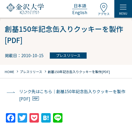
日本語
English
MENU
アクセス
創基150年記念缶入りクッキーを製作
[PDF]
掲載日：2010-10-15
プレスリリース
chevron_right
chevron_right
HOME
プレスリリース
創基150年記念缶入りクッキーを製作[PDF]
リンク先はこちら｜創基150年記念缶入りクッキーを製作
[PDF]
F
T
P
H
Li
a
w
o
at
n