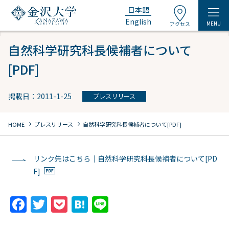
日本語
English
MENU
アクセス
自然科学研究科長候補者について
[PDF]
掲載日：2011-1-25
プレスリリース
chevron_right
chevron_right
HOME
プレスリリース
自然科学研究科長候補者について[PDF]
リンク先はこちら｜自然科学研究科長候補者について[PD
F]
F
T
P
H
Li
a
w
o
at
n