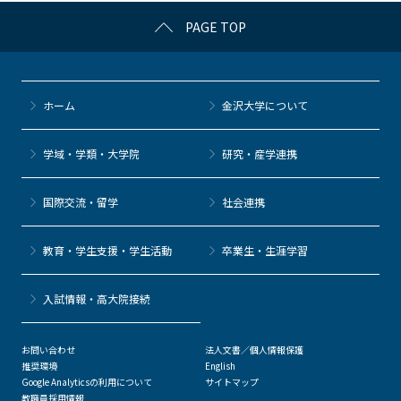
c
itt
c
e
e
PAGE TOP
e
er
k
n
b
et
a
o
ホーム
金沢大学について
o
k
学域・学類・大学院
研究・産学連携
国際交流・留学
社会連携
教育・学生支援・学生活動
卒業生・生涯学習
⼊試情報・高大院接続
お問い合わせ
法人文書／個人情報保護
推奨環境
English
Google Analyticsの利用について
サイトマップ
教職員採用情報