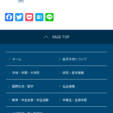
F
T
P
H
Li
a
w
o
at
n
c
itt
c
e
e
PAGE TOP
e
er
k
n
b
et
a
o
ホーム
金沢大学について
o
k
学域・学類・大学院
研究・産学連携
国際交流・留学
社会連携
教育・学生支援・学生活動
卒業生・生涯学習