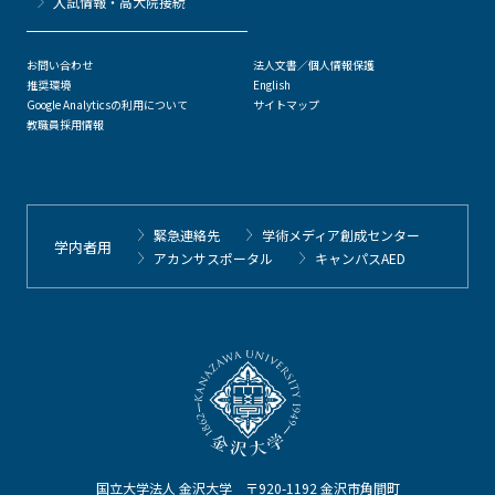
⼊試情報・高大院接続
お問い合わせ
法人文書／個人情報保護
推奨環境
English
Google Analyticsの利用について
サイトマップ
教職員採用情報
緊急連絡先
学術メディア創成センター
学内者用
アカンサスポータル
キャンパスAED
国立大学法人 金沢大学 〒920-1192 金沢市角間町