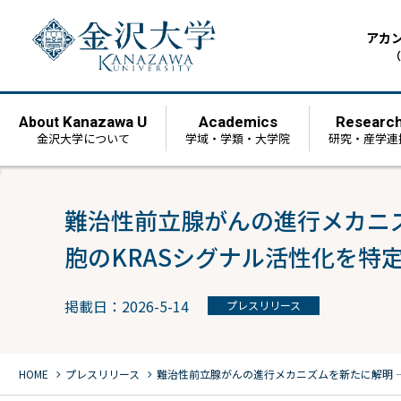
アカ
（
Kanazawa U
Academics
Researc
About
金沢大学について
学域・学類・大学院
研究・産学連
難治性前立腺がんの進行メカニ
胞のKRASシグナル活性化を特
掲載日：2026-5-14
プレスリリース
chevron_right
chevron_right
HOME
プレスリリース
難治性前立腺がんの進行メカニズムを新たに解明 