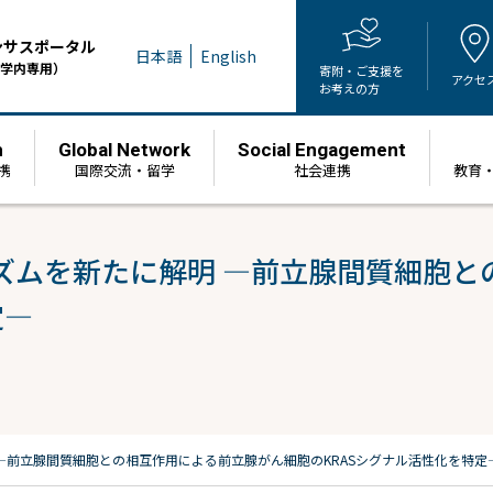
ンサスポータル
日本語
English
学内専用）
寄附・ご支援を
アクセ
お考えの方
h
Global Network
Social Engagement
携
国際交流・留学
社会連携
教育
ズムを新たに解明 ―前立腺間質細胞と
定―
―前立腺間質細胞との相互作用による前立腺がん細胞のKRASシグナル活性化を特定