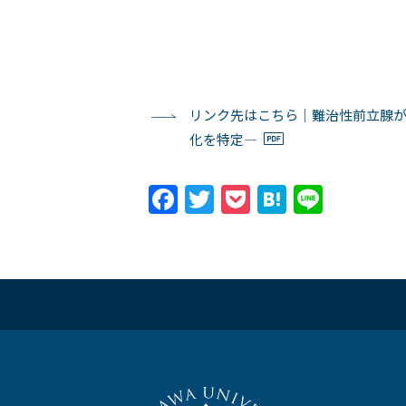
リンク先はこちら｜難治性前立腺が
化を特定―
Facebook
Twitter
Pocket
Hatena
Line