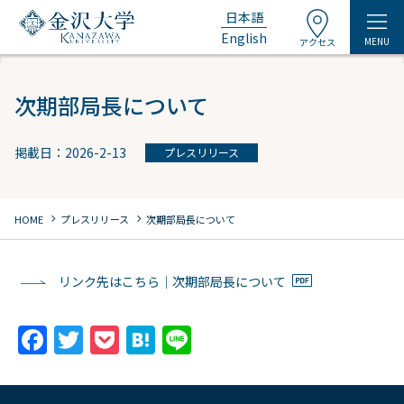
日本語
English
MENU
アクセス
次期部局長について
掲載日：2026-2-13
プレスリリース
chevron_right
chevron_right
HOME
プレスリリース
次期部局長について
リンク先はこちら｜次期部局長について
F
T
P
H
Li
a
w
o
at
n
c
itt
c
e
e