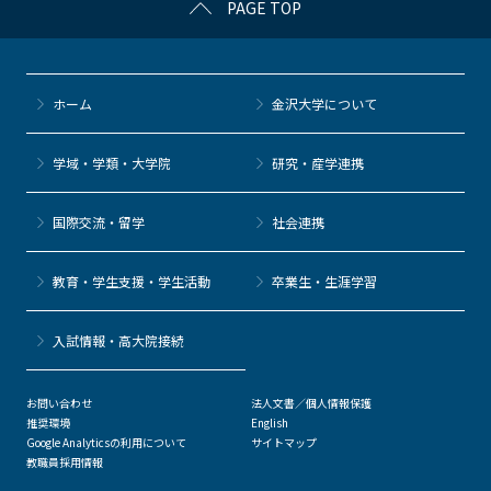
PAGE TOP
e
er
k
n
b
et
a
o
ホーム
金沢大学について
o
k
学域・学類・大学院
研究・産学連携
国際交流・留学
社会連携
教育・学生支援・学生活動
卒業生・生涯学習
⼊試情報・高大院接続
お問い合わせ
法人文書／個人情報保護
推奨環境
English
Google Analyticsの利用について
サイトマップ
教職員採用情報