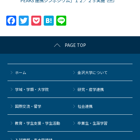
PEAKS 連携シンポジウム」１２／２５実施
F
T
P
H
Li
a
w
o
at
n
c
itt
c
e
e
PAGE TOP
e
er
k
n
b
et
a
o
ホーム
金沢大学について
o
k
学域・学類・大学院
研究・産学連携
国際交流・留学
社会連携
教育・学生支援・学生活動
卒業生・生涯学習
⼊試情報・高大院接続