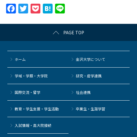
F
T
P
H
Li
a
w
o
at
n
c
itt
c
e
e
PAGE TOP
e
er
k
n
b
et
a
o
ホーム
金沢大学について
o
k
学域・学類・大学院
研究・産学連携
国際交流・留学
社会連携
教育・学生支援・学生活動
卒業生・生涯学習
⼊試情報・高大院接続