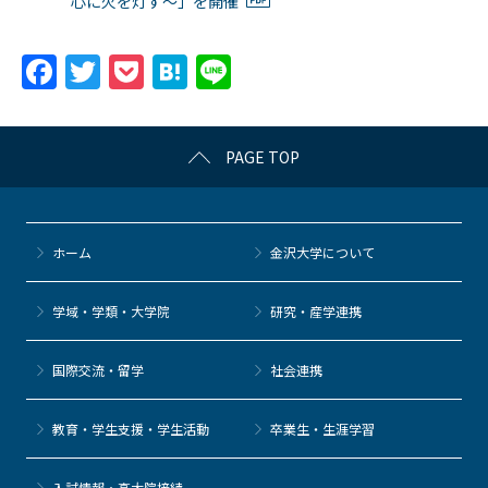
心に火を灯す～」を開催
F
T
P
H
Li
a
w
o
at
n
c
itt
c
e
e
PAGE TOP
e
er
k
n
b
et
a
o
ホーム
金沢大学について
o
k
学域・学類・大学院
研究・産学連携
国際交流・留学
社会連携
教育・学生支援・学生活動
卒業生・生涯学習
⼊試情報・高大院接続